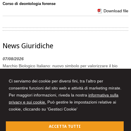
Corso di deontologia forense
Download file
News Giuridiche
07/08/2026
Marchio Biologico Italiano: nuovo simbolo per valorizzare il bio
Made in Italy
Ci serviamo dei cookie per diversi fini, tra l'altro per
07/08/2026
consentire funzioni del sito web e attività di marketing mirate.
AI Act: ok definitivo ai decreti su governance e attività di polizia. Il
Per maggiori informazioni, riveda la nostra
informativa sulla
Cdm vara la riforma del sistema 231
privacy e sui cookie.
Può gestire le impostazioni relative ai
07/08/2026
cookie, cliccando su 'Gestisci Cookie'
Patto di famiglia e riserva al donante di diritti particolari
ACCETTA TUTTI