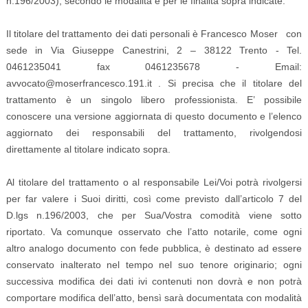
n.196/2003), secondo le modalità e per le finalità sopra indicate.
Il titolare del trattamento dei dati personali è Francesco Moser con
sede in Via Giuseppe Canestrini, 2 – 38122 Trento - Tel.
0461235041 fax 0461235678 - Email:
avvocato@moserfrancesco.191.it . Si precisa che il titolare del
trattamento è un singolo libero professionista. E’ possibile
conoscere una versione aggiornata di questo documento e l’elenco
aggiornato dei responsabili del trattamento, rivolgendosi
direttamente al titolare indicato sopra.
Al titolare del trattamento o al responsabile Lei/Voi potrà rivolgersi
per far valere i Suoi diritti, così come previsto dall’articolo 7 del
D.lgs n.196/2003, che per Sua/Vostra comodità viene sotto
riportato. Va comunque osservato che l’atto notarile, come ogni
altro analogo documento con fede pubblica, è destinato ad essere
conservato inalterato nel tempo nel suo tenore originario; ogni
successiva modifica dei dati ivi contenuti non dovrà e non potrà
comportare modifica dell’atto, bensì sarà documentata con modalità