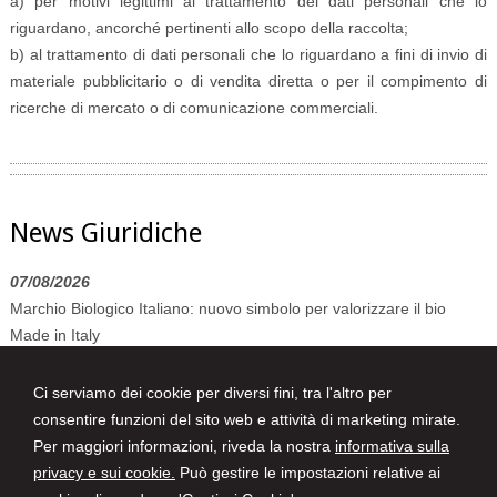
a) per motivi legittimi al trattamento dei dati personali che lo
riguardano, ancorché pertinenti allo scopo della raccolta;
b) al trattamento di dati personali che lo riguardano a fini di invio di
materiale pubblicitario o di vendita diretta o per il compimento di
ricerche di mercato o di comunicazione commerciali.
News Giuridiche
07/08/2026
Marchio Biologico Italiano: nuovo simbolo per valorizzare il bio
Made in Italy
07/08/2026
Ci serviamo dei cookie per diversi fini, tra l'altro per
AI Act: ok definitivo ai decreti su governance e attività di polizia. Il
consentire funzioni del sito web e attività di marketing mirate.
Cdm vara la riforma del sistema 231
Per maggiori informazioni, riveda la nostra
informativa sulla
07/08/2026
privacy e sui cookie.
Può gestire le impostazioni relative ai
Volo in ritardo o cancellato: la pronuncia del Giudice di Pace di